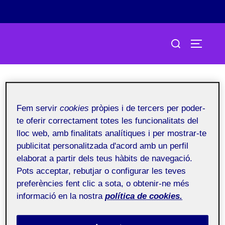
Skip
Search
to
TOGGLE
for:
content
Fem servir
cookies
pròpies i de tercers per poder-
ActiFolio:
Laboratorio de
te oferir correctament totes les funcionalitats del
herramientas de portafolios -
lloc web, amb finalitats analítiques i per mostrar-te
publicitat personalitzada d'acord amb un perfil
Aula 3 20.142
elaborat a partir dels teus hàbits de navegació.
Pots acceptar, rebutjar o configurar les teves
preferències fent clic a sota, o obtenir-ne més
Laboratorio de herramientas de portafolios – Aula 3
informació en la nostra
política de cookies.